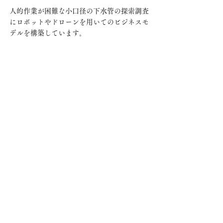
人的作業が困難な小口径の下水管の探索調査
にロボットやドローンを用いてのビジネスモ
デルを構築しています。
カメラ録画
ロボットで録画した映像を検査する体制を構
築しています。
経路図作成
多くの自治体の上下水道間経路図は、50年超
過したものとなっています。今回ロボットに
搭載したライダーやGPSを利用して経路図を
更新します。